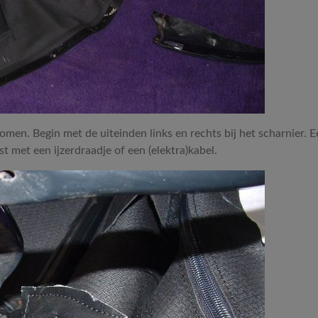
omen. Begin met de uiteinden links en rechts bij het scharnier. 
t met een ijzerdraadje of een (elektra)kabel.