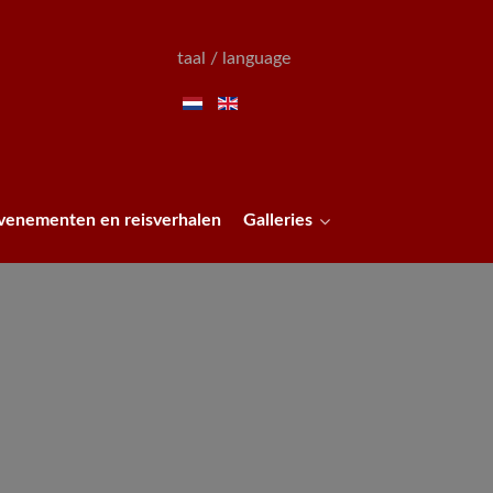
taal / language
venementen en reisverhalen
Galleries