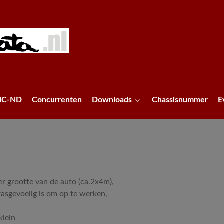
NC-ND
Concurrenten
Downloads
Chassisnummer
E
er grootte van de auto (ca.2x4m),
rasgevoelig is om op te werken,
klein