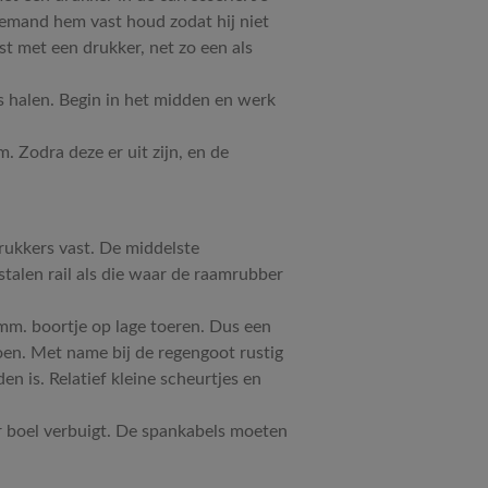
 iemand hem vast houd zodat hij niet
st met een drukker, net zo een als
os halen. Begin in het midden en werk
. Zodra deze er uit zijn, en de
rukkers vast. De middelste
stalen rail als die waar de raamrubber
8mm. boortje op lage toeren. Dus een
doen. Met name bij de regengoot rustig
en is. Relatief kleine scheurtjes en
r boel verbuigt. De spankabels moeten