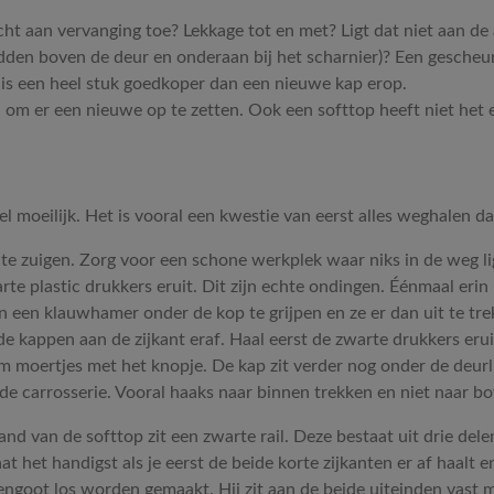
écht aan vervanging toe? Lekkage tot en met? Ligt dat niet aan de
den boven de deur en onderaan bij het scharnier)? Een gescheur
t is een heel stuk goedkoper dan een nieuwe kap erop.
 om er een nieuwe op te zetten. Ook een softtop heeft niet het 
 moeilijk. Het is vooral een kwestie van eerst alles weghalen dat
te zuigen. Zorg voor een schone werkplek waar niks in de weg li
plastic drukkers eruit. Dit zijn echte ondingen. Éénmaal erin kri
 een klauwhamer onder de kop te grijpen en ze er dan uit te tre
 de kappen aan de zijkant eraf. Haal eerst de zwarte drukkers erui
m moertjes met het knopje. De kap zit verder nog onder de deurli
de carrosserie. Vooral haaks naar binnen trekken en niet naar bo
and van de softtop zit een zwarte rail. Deze bestaat uit drie dele
t het handigst als je eerst de beide korte zijkanten er af haalt 
engoot los worden gemaakt. Hij zit aan de beide uiteinden vast m