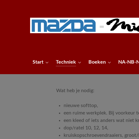
Start
Techniek
Boeken
NA-NB-
Wat heb je nodig:
nieuwe softtop,
een ruime werkplek. Bij voorkeur t
een kleed of iets anders wat niet k
dop/ratel 10, 12, 14,
kruiskopschroevendraaiers, groot/