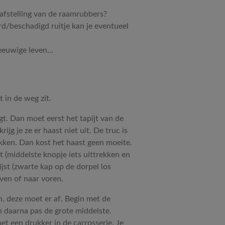
 afstelling van de raamrubbers?
d/beschadigd ruitje kan je eventueel
eeuwige leven...
 in de weg zit.
gt. Dan moet eerst het tapijt van de
jg je ze er haast niet uit. De truc is
kken. Dan kost het haast geen moeite.
t (middelste knopje iets uittrekken en
jst (zwarte kap op de dorpel los
ven of naar voren.
n. deze moet er af. Begin met de
en daarna pas de grote middelste.
et een drukker in de carrosserie. Je