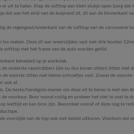
r uit te halen. Klap de softtop een klein stukje open (zorg dat
je dat aan het eind van de kuiprand zit, zit aan de binnenkant va
chtig de regengoot/onderkant van de softtop van de carrosserie l
top los maken. Deze zit aan weerszijden vast met drie bouten 12mm
de softtop met het frame van de auto worden getild.
enkant beneden) op je werkvlak.
; de onderste raamrubbers (die nu dus boven zitten) zitten met d
n de voorste zitten met kleine schroefjes vast. Zowel de voorste 
er ook af.
els. De beste/handigste manier om deze uit te boren is met een 
de voorkeur. Boor vooral rustig en probeer het niet te snel te 
op leeftijd en kan bros zijn. Beoordeel vooraf of deze nog te redd
 ductape.
de voorzijde van de top ook met beleid uitboren. Voorkom dat e