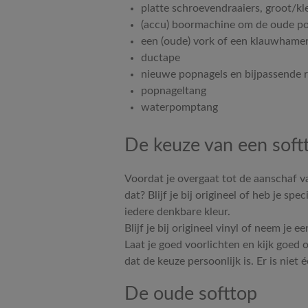
platte schroevendraaiers, groot/kl
(accu) boormachine om de oude pop
een (oude) vork of een klauwhame
ductape
nieuwe popnagels en bijpassende r
popnageltang
waterpomptang
De keuze van een soft
Voordat je overgaat tot de aanschaf v
dat? Blijf je bij origineel of heb je s
iedere denkbare kleur.
Blijf je bij origineel vinyl of neem je
Laat je goed voorlichten en kijk goed 
dat de keuze persoonlijk is. Er is niet 
De oude softtop