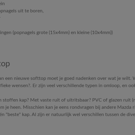
ein
nagels uit te boren,
r
ingen (popnagels grote (15x4mm) en kleine (10x4mm))
top
an een nieuwe softtop moet je goed nadenken over wat je wilt. W
pecifieke wensen?. Er zijn veel verschillende typen in omloop, en o
 een stoffen kap? Met vaste ruit of uitritsbaar? PVC of glazen rui
om je heen. Misschien kan je eens rondvragen bij andere Mazda ri
één "beste" kap. Al zijn er natuurlijk wel verschillen tussen de div