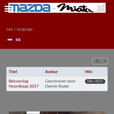
taal / language
Toon #
Titel
Auteur
Hits
Reisverslag
Geschreven door
Hits: 4023
Noordkaap 2017
Dennis Ruder