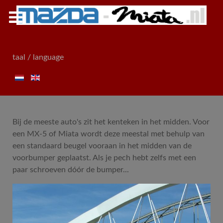
taal / language
Bij de meeste auto's zit het kenteken in het midden. Voor
een MX-5 of Miata wordt deze meestal met behulp van
een standaard beugel vooraan in het midden van de
voorbumper geplaatst. Als je pech hebt zelfs met een
paar schroeven dóór de bumper...