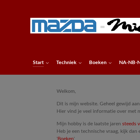
Start
Techniek
Boeken
NA-NB-
Welkom,
Dit is mijn website. Geheel gewijd a
Hier vind je veel informatie over met
Mijn hobby is de laatste jaren
steeds 
Heb je een technische vraag, kijk dan 
'
Boeken
'