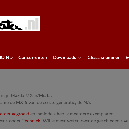
NC-ND
Concurrenten
Downloads
Chassisnummer
E
an mijn Mazda MX-5/Miata.
 name de MX-5 van de eerste generatie, de NA.
verder gegroeid
en inmiddels heb ik meerdere exemplaren.
eens onder '
Techniek
'. Wil je meer weten over de geschiedenis va