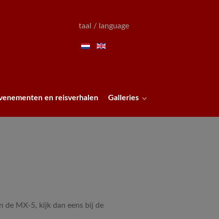
taal / language
venementen en reisverhalen
Galleries
n de MX-5, kijk dan eens bij de