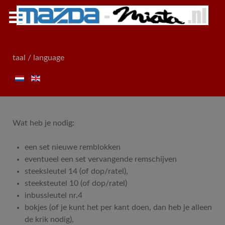
taal / language
Wat heb je nodig:
een set nieuwe remblokken
eventueel een set vervangende remschijven
steeksleutel 14 (of dop/ratel),
steeksteutel 10 (of dop/ratel)
inbussleutel nr.4
bokjes (of je kunt het per kant doen, dan heb je alleen
de krik nodig),