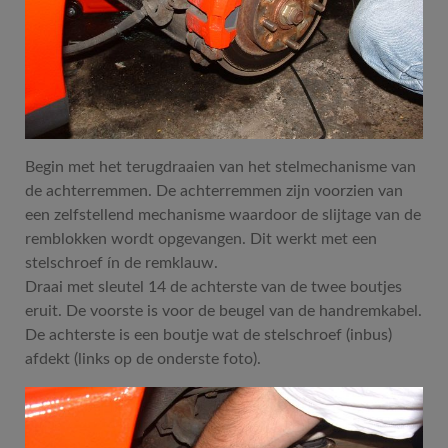
Begin met het terugdraaien van het stelmechanisme van
de achterremmen. De achterremmen zijn voorzien van
een zelfstellend mechanisme waardoor de slijtage van de
remblokken wordt opgevangen. Dit werkt met een
stelschroef ín de remklauw.
Draai met sleutel 14 de achterste van de twee boutjes
eruit. De voorste is voor de beugel van de handremkabel.
De achterste is een boutje wat de stelschroef (inbus)
afdekt (links op de onderste foto).